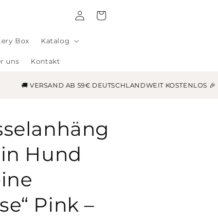
Einloggen
Warenkorb
tery Box
Katalog
r uns
Kontakt
🚚 VERSAND AB 59€ DEUTSCHLANDWEIT KOSTENLOS 🎉
sselanhäng
ein Hund
eine
se“ Pink –