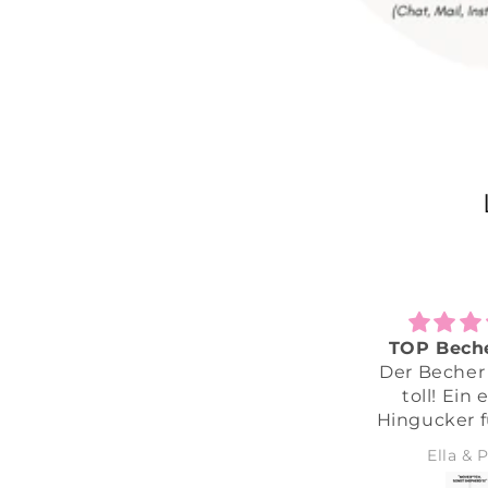
TOP Becher! 
Der Becher ist 
toll! Ein echt
Hingucker für j
Schäfi Besitzer!
Ella & Pina
ihn nur jede