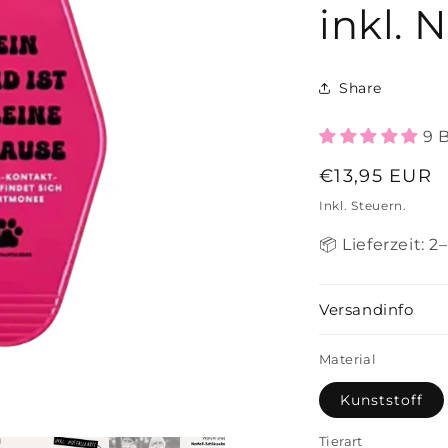
inkl. 
Share
9 
Normaler
€13,95 EUR
Preis
Inkl. Steuern.
📦 Lieferzeit: 
Versandinfo
Material
Kunststoff
Tierart