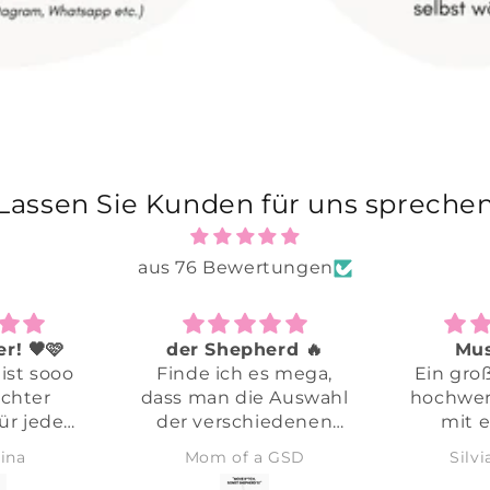
Lassen Sie Kunden für uns spreche
aus 76 Bewertungen
🩷
der Shepherd 🔥
Must H
sooo
Finde ich es mega,
Ein großart
er
dass man die Auswahl
hochwertiger
eden
der verschiedenen
mit einer
 Kann
Schäfi‘s hat! So ist für
wichtigen Bo
Mom of a GSD
Silvia Hi
m
jeden was dabei 😍
Ich werde 