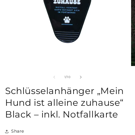
von
1
/
10
Schlüsselanhänger „Mein
Hund ist alleine zuhause“
Black – inkl. Notfallkarte
Share