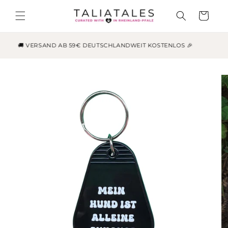
Direkt
zum
Warenkorb
Inhalt
🚚 VERSAND AB 59€ DEUTSCHLANDWEIT KOSTENLOS 🎉
duktinformationen
ingen