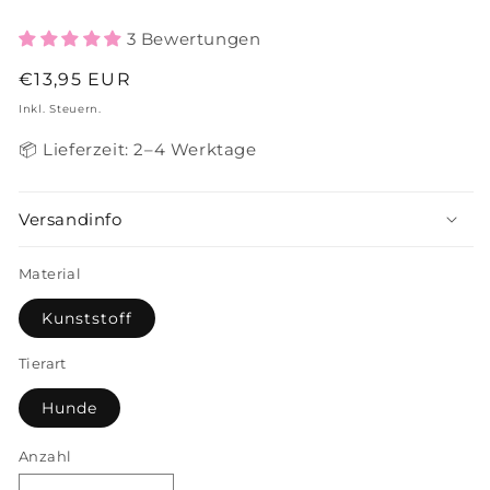
3 Bewertungen
Normaler
€13,95 EUR
Preis
Inkl. Steuern.
📦 Lieferzeit: 2–4 Werktage
Versandinfo
Material
Kunststoff
Tierart
Hunde
Anzahl
Anzahl