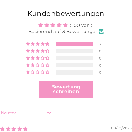
Kundenbewertungen
5.00 von 5
Basierend auf 3 Bewertungen
3
0
0
0
0
Bewertung
schreiben
Sort by
08/10/2025